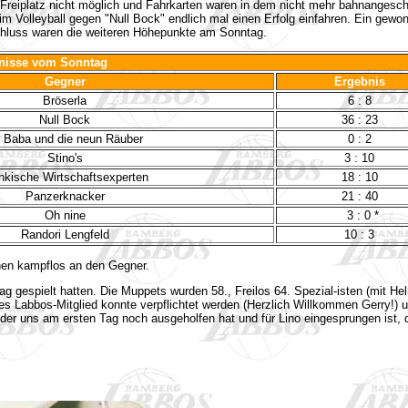
m Freiplatz nicht möglich und Fahrkarten waren in dem nicht mehr bahnange
r im Volleyball gegen "Null Bock" endlich mal einen Erfolg einfahren. Ein gew
chluss waren die weiteren Höhepunkte am Sonntag.
bnisse vom Sonntag
Gegner
Ergebnis
Bröserla
6 : 8
Null Bock
36 : 23
i Baba und die neun Räuber
0 : 2
Stino's
3 : 10
nkische Wirtschaftsexperten
18 : 10
Panzerknacker
21 : 40
Oh nine
3 : 0 *
Randori Lengfeld
10 : 3
hen kampflos an den Gegner.
 gespielt hatten. Die Muppets wurden 58., Freilos 64. Spezial-isten (mit Hel
 Labbos-Mitglied konnte verpflichtet werden (Herzlich Willkommen Gerry!) und
er uns am ersten Tag noch ausgeholfen hat und für Lino eingesprungen ist, d