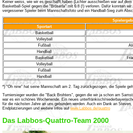
Keiner weiss, wie wir es geschafft haben (Lichter ausschießen war auf de
Basketball-Spiel gegen die "Bröserla" mit 6:8 (!) verloren. Dafür konnten wi
vergessener Spieler beim Mannschaftsfoto und ein Handball-Sieg zum Abs
Spielerge
Sportart
Basketball
Volleyball
Fußball
Al
Handball
Basketball
Frä
Volleyball
Fußball
Handball
*) "Oh nine" hat seine Mannschaft am 2. Tag zurückgezogen, die Spiele ge
Turniersieger wurden die "Back Brohters", gegen die wir ja schon am Samstag
war es ein schönes Wochenende. Ein neues unterfränkisch/niederbayerisches
für die nächsten Jahre an uns gebunden werden. Auch ein Dank an Steven, d
Endplatzierungen und weitere Infos auf
www.Labbos.de/quattro
Das Labbos-Quattro-Team 2000