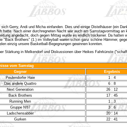
ich Gerry, Andi und Micha einfanden. Dies und einige Distelhäuser (ein Dank 
h hatte. Nach einer durchregneten Nacht war auch am Samstagvormittag an k
leitung angedacht, doch gegen Mittag wurde es endlich trockener. Da hatten wi
ie "Back Brothers" (1.) im Volleyball waren schon ganz schöne Hämmer, gege
elen einzig unsere Basketball-Begegnungen gewinnen konnten.
er Stärkung in Melkendorf und Diskussionen über Heikes Fahrkünste ("schafft
nisse vom Samstag
Gegner
Ergebnis
Peulendorfer Haie
1 : 4
Das andere Quattro
6 : 8
Next Generation
26 : 12
Back Brothers
17 : 45
Running Men
1 : 3
Gruppe N'87
3 : 6
Ladschensabber
20 : 14
Gurken
22 : 41