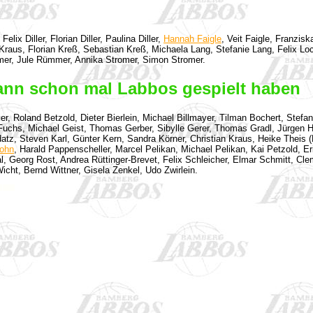
lix Diller, Florian Diller, Paulina Diller,
Hannah Faigle
, Veit Faigle, Franzis
us, Florian Kreß, Sebastian Kreß, Michaela Lang, Stefanie Lang, Felix Loch
er, Jule Rümmer, Annika Stromer, Simon Stromer.
dwann schon mal Labbos gespielt haben
, Roland Betzold, Dieter Bierlein, Michael Billmayer, Tilman Bochert, Stefa
 Fuchs, Michael Geist, Thomas Gerber, Sibylle Gerer, Thomas Gradl, Jürgen H
atz, Steven Karl, Günter Kern, Sandra Körner, Christian Kraus, Heike Theis 
ohn
, Harald Pappenscheller, Marcel Pelikan, Michael Pelikan, Kai Petzold, E
l, Georg Rost, Andrea Rüttinger-Brevet, Felix Schleicher, Elmar Schmitt, Cl
ht, Bernd Wittner, Gisela Zenkel, Udo Zwirlein.