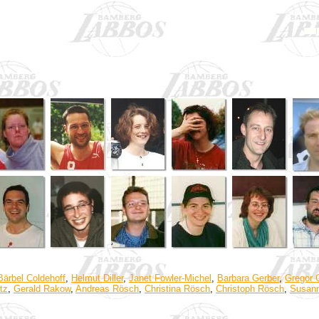
Bärbel Coldehoff
,
Helmut Diller
,
Janet Fowler-Michel
,
Barbara Gerber
,
Gregor 
tz
,
Gerald Rakow
,
Andreas Rösch
,
Christina Rösch
,
Christoph Rösch
,
Susann