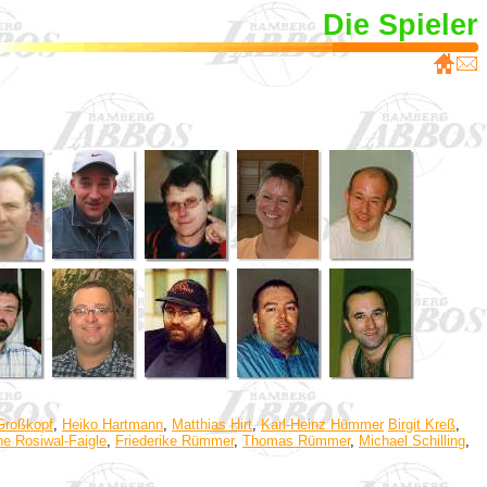
Die Spieler
Großkopf
,
Heiko Hartmann
,
Matthias Hirt
,
Karl-Heinz Hümmer
Birgit Kreß
,
e Rosiwal-Faigle
,
Friederike Rümmer
,
Thomas Rümmer
,
Michael Schilling
,