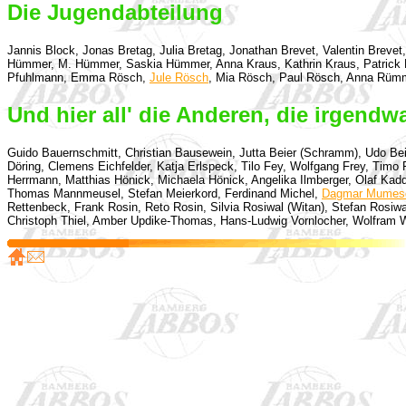
Die Jugendabteilung
Jannis Block, Jonas Bretag, Julia Bretag, Jonathan Brevet, Valentin Brevet, Fe
Hümmer, M. Hümmer, Saskia Hümmer, Anna Kraus, Kathrin Kraus, Patrick Kra
Pfuhlmann, Emma Rösch,
Jule Rösch
, Mia Rösch, Paul Rösch, Anna Rümm
Und hier all' die Anderen, die irgen
Guido Bauernschmitt, Christian Bausewein, Jutta Beier (Schramm), Udo Beier
Döring, Clemens Eichfelder, Katja Erlspeck, Tilo Fey, Wolfgang Frey, Timo
Herrmann, Matthias Hönick, Michaela Hönick, Angelika Ilmberger, Olaf Kadd
Thomas Mannmeusel, Stefan Meierkord, Ferdinand Michel,
Dagmar Mumes
Rettenbeck, Frank Rosin, Reto Rosin, Silvia Rosiwal (Witan), Stefan Rosiwa
Christoph Thiel, Amber Updike-Thomas, Hans-Ludwig Vornlocher, Wolfram Wic