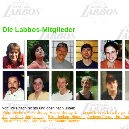
Die Labbos-Mitglieder
von links nach rechts und oben nach unten:
Petra Bierlein
,
Anke Bretag
,
Rainer Bretag
,
Emmanuel Brevet
,
Eva Burger
,
Jürgen Kreß
,
Jürgen Lang
,
Elke Neukam-Hümmer
,
Andreas Pautz
,
Urte Pau
Rainer Schilling
,
Udo Schilling
,
Martin Stromer
.