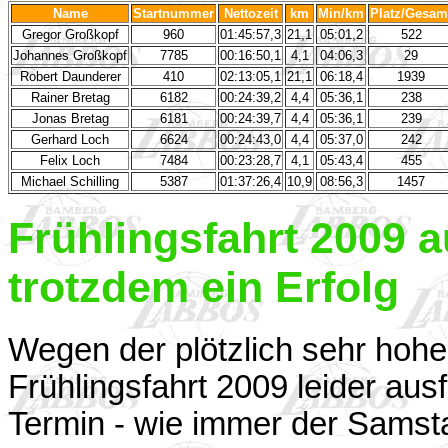
Name
Startnummer
Nettozeit
km
Min/km
Platz/Gesam
Gregor Großkopf
960
01:45:57,3
21,1
05:01,2
522
Johannes Großkopf
7785
00:16:50,1
4,1
04:06,3
29
Robert Daunderer
410
02:13:05,1
21,1
06:18,4
1939
Rainer Bretag
6182
00:24:39,2
4,4
05:36,1
238
Jonas Bretag
6181
00:24:39,7
4,4
05:36,1
239
Gerhard Loch
6624
00:24:43,0
4,4
05:37,0
242
Felix Loch
7484
00:23:28,7
4,1
05:43,4
455
Michael Schilling
5387
01:37:26,4
10,9
08:56,3
1457
Frühlingsfahrt 2009 
trotzdem ein Erfolg
Wegen der plötzlich sehr hoh
Frühlingsfahrt 2009 leider aus
Termin - wie immer der Samst